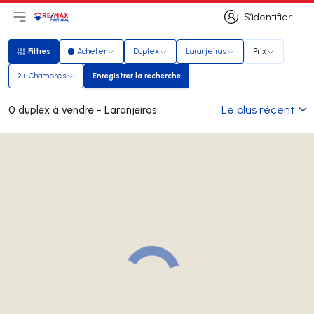
S’identifier
Ouvrir le menu principal
Logo
Aller à la page d’accueil
S’identifier
Filtres
Acheter
Duplex
Laranjeiras
Prix
Filtres
2+ Chambres
Enregistrer la recherche
Enregistrer la recherche
Le plus récent
0 duplex à vendre - Laranjeiras