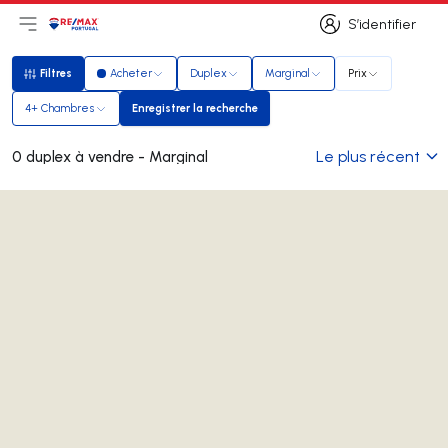
S’identifier
Ouvrir le menu principal
Logo
Aller à la page d’accueil
S’identifier
Filtres
Acheter
Duplex
Marginal
Prix
Filtres
4+ Chambres
Enregistrer la recherche
Enregistrer la recherche
Le plus récent
0 duplex à vendre - Marginal