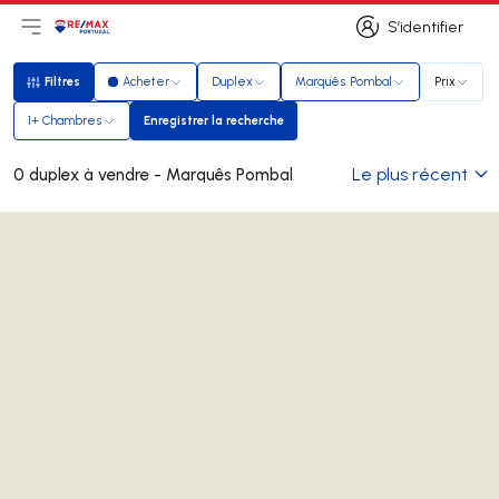
S’identifier
Ouvrir le menu principal
Logo
Aller à la page d’accueil
S’identifier
Filtres
Acheter
Duplex
Marquês Pombal
Prix
Filtres
1+ Chambres
Enregistrer la recherche
Enregistrer la recherche
Le plus récent
0 duplex à vendre - Marquês Pombal