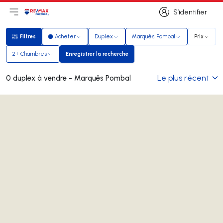
S’identifier
Ouvrir le menu principal
Logo
Aller à la page d’accueil
S’identifier
Filtres
Acheter
Duplex
Marquês Pombal
Prix
Filtres
2+ Chambres
Enregistrer la recherche
Enregistrer la recherche
Le plus récent
0 duplex à vendre - Marquês Pombal