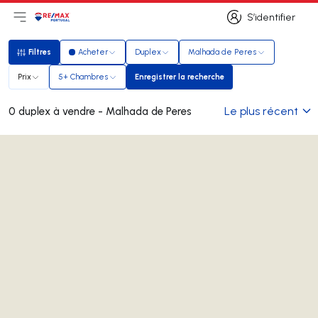
S’identifier
Ouvrir le menu principal
Logo
Aller à la page d’accueil
S’identifier
Filtres
Acheter
Duplex
Malhada de Peres
Filtres
Prix
5+ Chambres
Enregistrer la recherche
Enregistrer la recherche
Le plus récent
0 duplex à vendre - Malhada de Peres