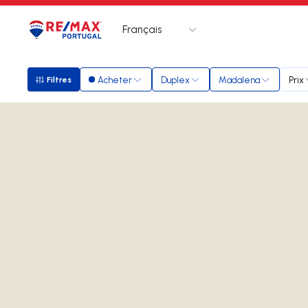
Français
Logo
Aller à la page d’accueil
Acheter
Duplex
Madalena
Prix
Filtres
Filtres