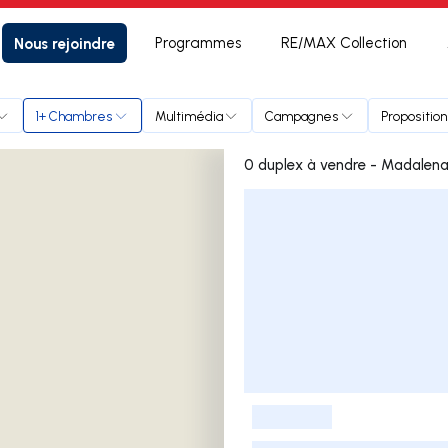
Nous rejoindre
Programmes
RE/MAX Collection
1+ Chambres
Multimédia
Campagnes
Proposition
0 duplex à vendre - Madalen
Liste des annonces
-