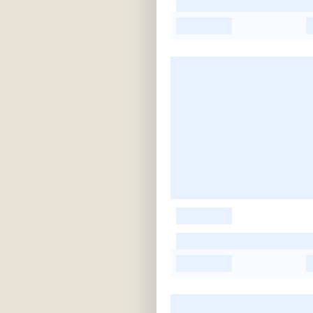
-
-
-
-
-
-
-