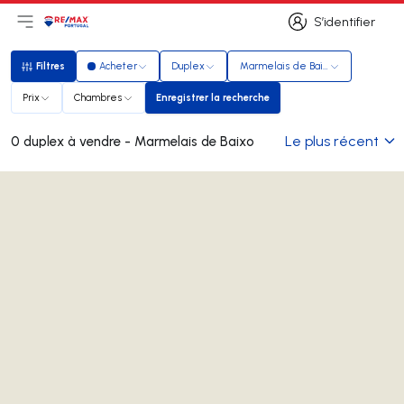
S’identifier
Ouvrir le menu principal
Logo
Aller à la page d’accueil
S’identifier
Filtres
Acheter
Duplex
Marmelais de Baixo
Filtres
Prix
Chambres
Enregistrer la recherche
Enregistrer la recherche
Le plus récent
0 duplex à vendre - Marmelais de Baixo