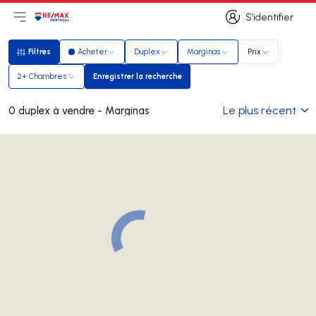
S’identifier
Ouvrir le menu principal
Logo
Aller à la page d’accueil
S’identifier
Filtres
Acheter
Duplex
Marginas
Prix
Filtres
2+ Chambres
Enregistrer la recherche
Enregistrer la recherche
Le plus récent
0 duplex à vendre - Marginas