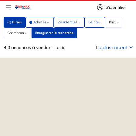
S’identifier
Ouvrir le menu principal
Logo
Aller à la page d’accueil
S’identifier
Filtres
Acheter
Résidentiel
Leiria
Prix
Filtres
Chambres
Enregistrer la recherche
Enregistrer la recherche
Le plus récent
413 annonces à vendre - Leiria