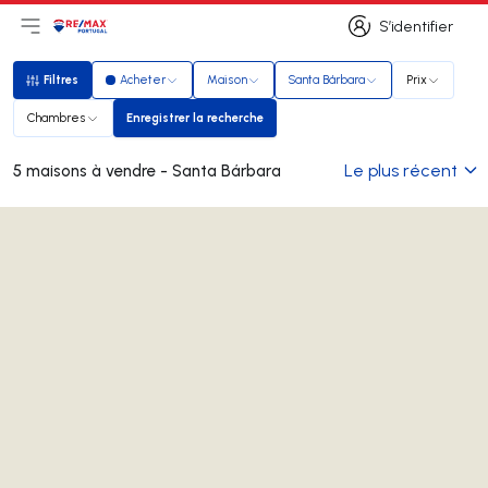
S’identifier
Ouvrir le menu principal
Logo
Aller à la page d’accueil
S’identifier
Filtres
Acheter
Maison
Santa Bárbara
Prix
Filtres
Chambres
Enregistrer la recherche
Enregistrer la recherche
Le plus récent
5 maisons à vendre - Santa Bárbara