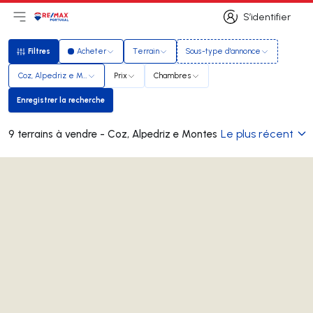
S’identifier
Ouvrir le menu principal
Logo
Aller à la page d’accueil
S’identifier
Filtres
Acheter
Terrain
Sous-type d'annonce
Filtres
Coz, Alpedriz e Montes
Prix
Chambres
Enregistrer la recherche
Enregistrer la recherche
Le plus récent
9 terrains à vendre - Coz, Alpedriz e Montes