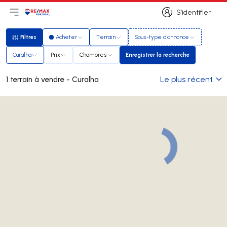
S’identifier
Ouvrir le menu principal
Logo
Aller à la page d’accueil
S’identifier
Filtres
Acheter
Terrain
Sous-type d'annonce
Filtres
Curalha
Prix
Chambres
Enregistrer la recherche
Enregistrer la recherche
Le plus récent
1 terrain à vendre - Curalha