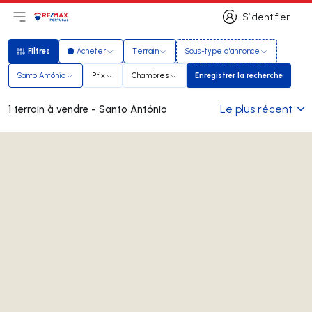
S’identifier
Ouvrir le menu principal
Logo
Aller à la page d’accueil
S’identifier
Filtres
Acheter
Terrain
Sous-type d'annonce
Filtres
Santo António
Prix
Chambres
Enregistrer la recherche
Enregistrer la reche
Le plus récent
1 terrain à vendre - Santo António