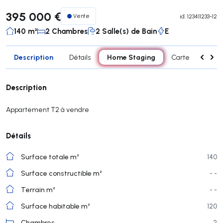
395 000 €
Vente
id.
123411233-12
140 m²
2 Chambres
2 Salle(s) de Bain
E
Description
Home Staging
Détails
Carte
Pièc
Description
Appartement T2 à vendre
Détails
Surface totale m²
140
Surface constructible m²
- -
Terrain m²
- -
Surface habitable m²
120
Chambres
2