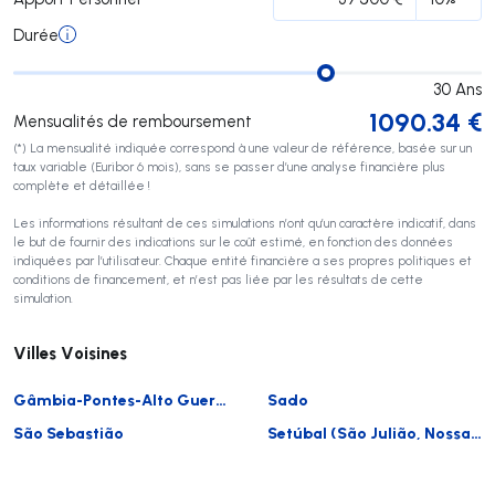
Durée
30
Ans
1090.34
€
Mensualités de remboursement
(*) La mensualité indiquée correspond à une valeur de référence, basée sur un
taux variable (Euribor 6 mois), sans se passer d’une analyse financière plus
complète et détaillée !
Les informations résultant de ces simulations n’ont qu’un caractère indicatif, dans
le but de fournir des indications sur le coût estimé, en fonction des données
indiquées par l’utilisateur. Chaque entité financière a ses propres politiques et
conditions de financement, et n’est pas liée par les résultats de cette
simulation.
Villes Voisines
Gâmbia-Pontes-Alto Guerra
Sado
São Sebastião
Setúbal (São Julião, Nossa Senhora da Anunciada e Santa Maria da Graça)