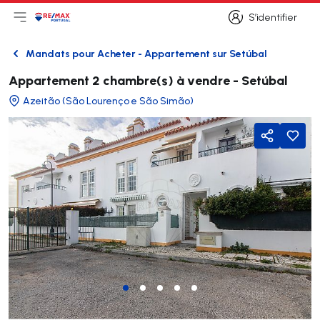
S’identifier
Ouvrir le menu principal
Logo
Aller à la page d’accueil
S’identifier
Mandats pour Acheter - Appartement sur Setúbal
Retour
Appartement 2 chambre(s) à vendre - Setúbal
Azeitão (São Lourenço e São Simão)
Partager