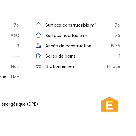
76
Surface constructible m²
76
960
Surface habitable m²
76
3
Année de construction
1976
- -
Salles de bains
1
Non
Stationnement
1 Place
ique
Non
 énergétique (DPE)