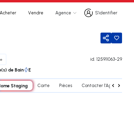
Acheter
Vendre
Agence
S’identifier
S’identifier
Partager
id.
125911063-29
te
e(s) de Bain
E
Home Staging
Carte
Pièces
Contacter l’Agent
Si