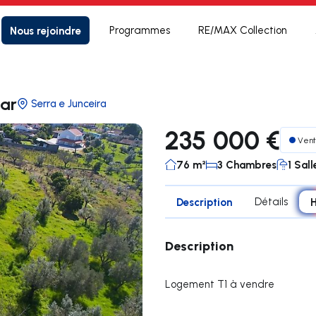
Nous rejoindre
Programmes
RE/MAX Collection
ar
Serra e Junceira
235 000 €
Ven
76 m²
3 Chambres
1 Sall
Description
Détails
Description
Logement T1 à vendre