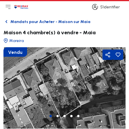
S’identifier
Ouvrir le menu principal
Logo
Aller à la page d’accueil
S’identifier
Mandats pour Acheter - Maison sur Maia
Retour
Maison 4 chambre(s) à vendre - Maia
Moreira
Vendu
Partager