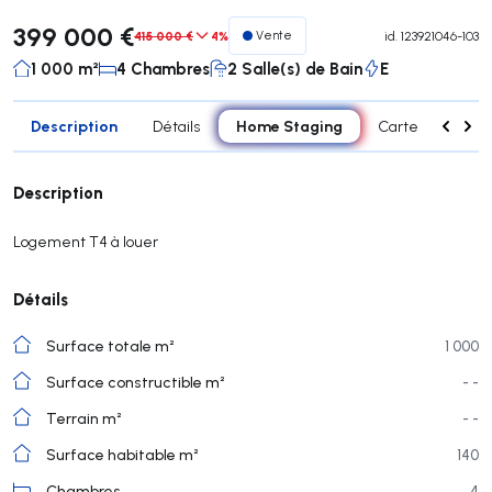
399 000 €
415 000 €
4%
Vente
id.
123921046-103
1 000 m²
4 Chambres
2 Salle(s) de Bain
E
Description
Home Staging
Détails
Carte
Pièc
Description
Logement T4 à louer
Détails
Surface totale m²
1 000
Surface constructible m²
- -
Terrain m²
- -
Surface habitable m²
140
Chambres
4