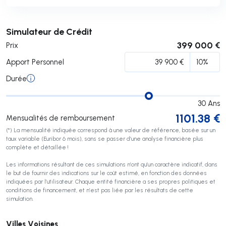
Soumettre
Simulateur de Crédit
399 000 €
Prix
Apport Personnel
Durée
30
Ans
1101.38
€
Mensualités de remboursement
(*) La mensualité indiquée correspond à une valeur de référence, basée sur un
taux variable (Euribor 6 mois), sans se passer d’une analyse financière plus
complète et détaillée !
Les informations résultant de ces simulations n’ont qu’un caractère indicatif, dans
le but de fournir des indications sur le coût estimé, en fonction des données
indiquées par l’utilisateur. Chaque entité financière a ses propres politiques et
conditions de financement, et n’est pas liée par les résultats de cette
simulation.
Villes Voisines