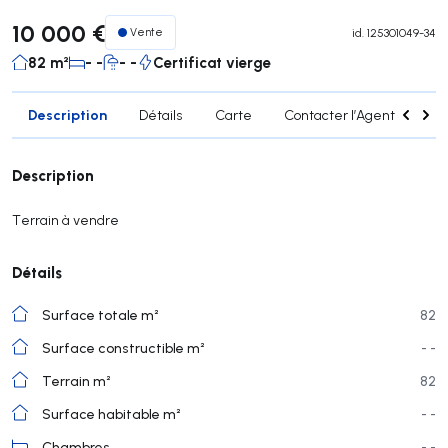
10 000 €
Vente
id.
125301049-34
82 m²
- -
- -
Certificat vierge
Description
Détails
Carte
Contacter l’Agent
Sim
Description
Terrain à vendre
Détails
Surface totale m²
82
Surface constructible m²
- -
Terrain m²
82
Surface habitable m²
- -
Chambres
- -