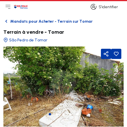
S’identifier
Ouvrir le menu principal
Logo
Aller à la page d’accueil
S’identifier
Mandats pour Acheter - Terrain sur Tomar
Retour
Terrain à vendre - Tomar
São Pedro de Tomar
Partager