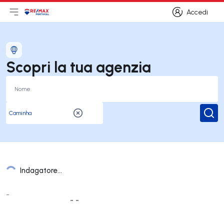
Accedi
Apri il menu principale
Logo
Vai alla homepage
Accedi
Scopri la tua agenzia
Rice
Indagatore...
Elenco Uffici
-
- -