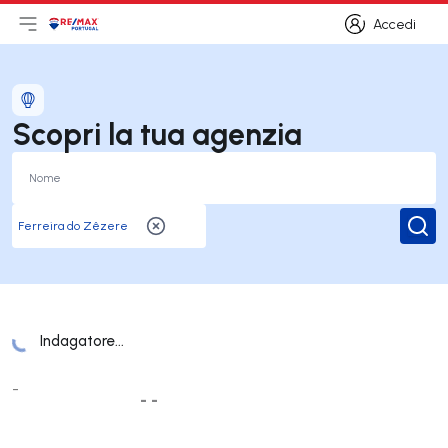
Accedi
Apri il menu principale
Logo
Vai alla homepage
Accedi
Scopri la tua agenzia
Rice
Indagatore...
Elenco Uffici
-
- -