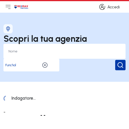
Accedi
Apri il menu principale
Logo
Vai alla homepage
Accedi
Scopri la tua agenzia
Rice
Indagatore...
Elenco Uffici
-
- -