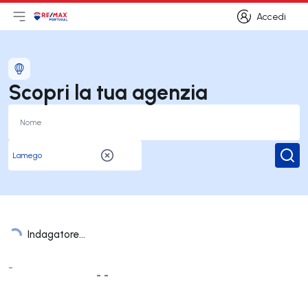
Accedi
Apri il menu principale
Logo
Vai alla homepage
Accedi
Scopri la tua agenzia
Rice
Indagatore...
Elenco Uffici
-
- -