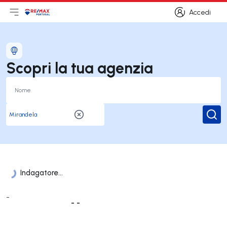
Accedi
Apri il menu principale
Logo
Vai alla homepage
Accedi
Scopri la tua agenzia
Rice
Indagatore...
Elenco Uffici
-
- -