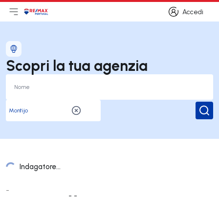
Accedi
Apri il menu principale
Logo
Vai alla homepage
Accedi
Scopri la tua agenzia
Rice
Indagatore...
Elenco Uffici
-
- -