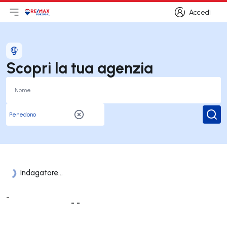
Accedi
Apri il menu principale
Logo
Vai alla homepage
Accedi
Scopri la tua agenzia
Rice
Indagatore...
Elenco Uffici
-
- -