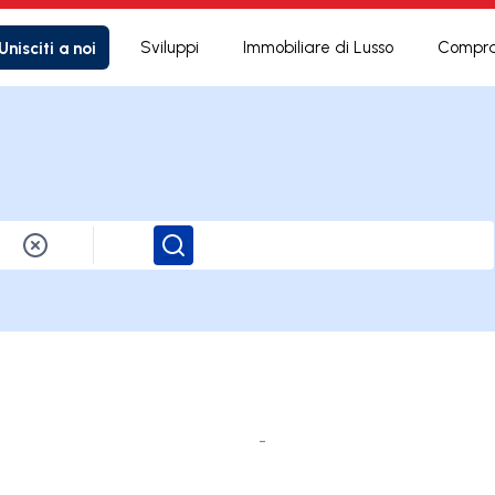
Unisciti a noi
Sviluppi
Immobiliare di Lusso
Compra
a
Ricerca
-