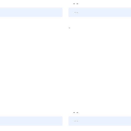
- -
- -
-
- -
- -