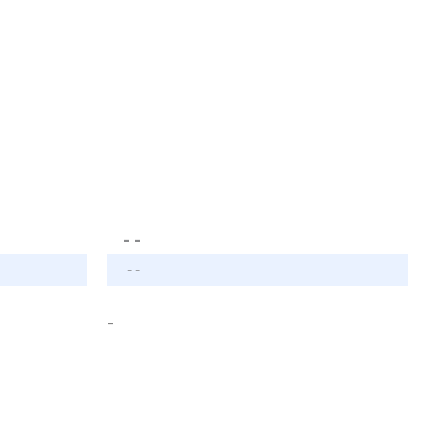
- -
- -
-