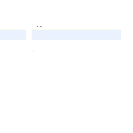
- -
- -
-