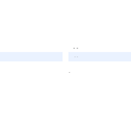
- -
- -
-