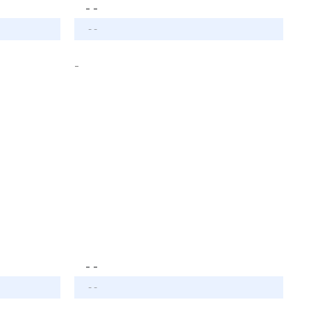
- -
- -
-
- -
- -