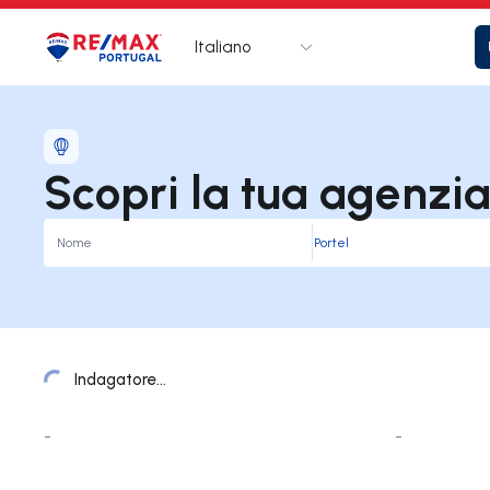
Italiano
Logo
Vai alla homepage
Scopri la tua agenzi
Indagatore...
Elenco Uffici
-
-