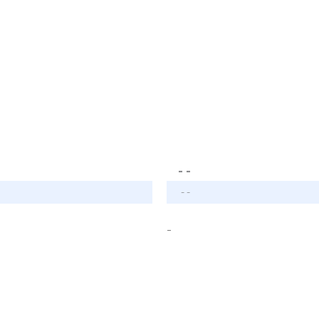
- -
- -
-