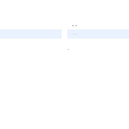
- -
- -
-