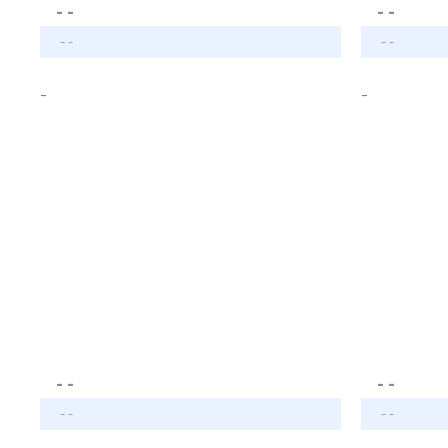
- -
- -
- -
- -
-
-
- -
- -
- -
- -