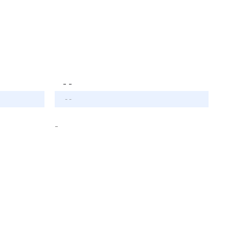
- -
- -
-