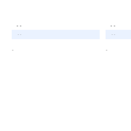
- -
- -
- -
- -
-
-