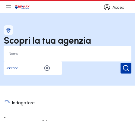
Accedi
Apri il menu principale
Logo
Vai alla homepage
Accedi
Scopri la tua agenzia
Rice
Indagatore...
Elenco Uffici
-
- -