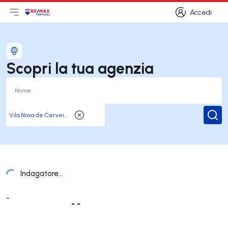
Accedi
Apri il menu principale
Logo
Vai alla homepage
Accedi
Scopri la tua agenzia
Rice
Indagatore...
Elenco Uffici
-
- -