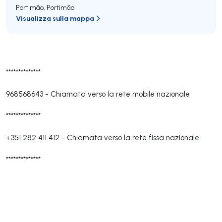
Portimão
,
Portimão
Visualizza sulla mappa
**************
968568643
-
Chiamata verso la rete mobile nazionale
**************
+351 282 411 412
-
Chiamata verso la rete fissa nazionale
**************