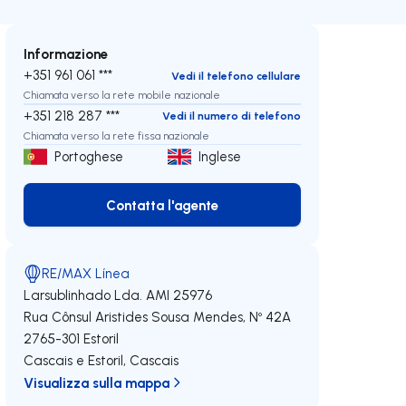
Informazione
+351 961 061 ***
Vedi il telefono cellulare
Chiamata verso la rete mobile nazionale
+351 218 287 ***
Vedi il numero di telefono
Chiamata verso la rete fissa nazionale
Portoghese
Inglese
Contatta l'agente
Contatta l'agente
RE/MAX Línea
Larsublinhado Lda.
AMI 25976
Rua Cônsul Aristides Sousa Mendes, Nº 42A
2765-301
Estoril
Cascais e Estoril
,
Cascais
Visualizza sulla mappa