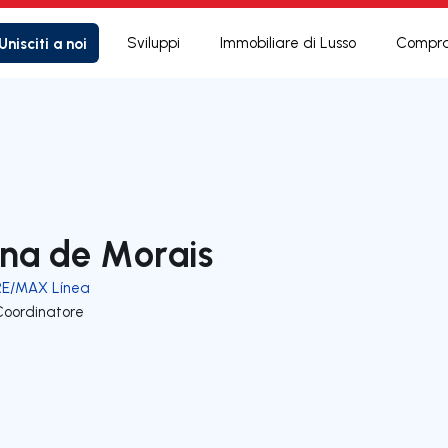
Unisciti a noi
Sviluppi
Immobiliare di Lusso
Compra
na de Morais
RE/MAX Línea
Coordinatore