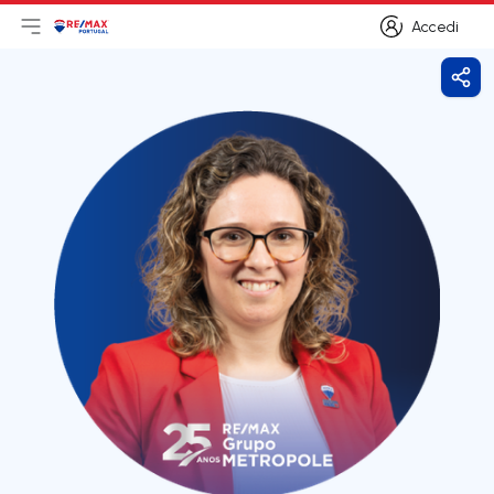
Accedi
Apri il menu principale
Logo
Vai alla homepage
Accedi
Cond