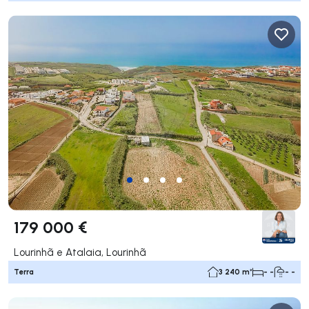
179 000 €
Lourinhã e Atalaia, Lourinhã
Terra
3 240 m²
- -
- -