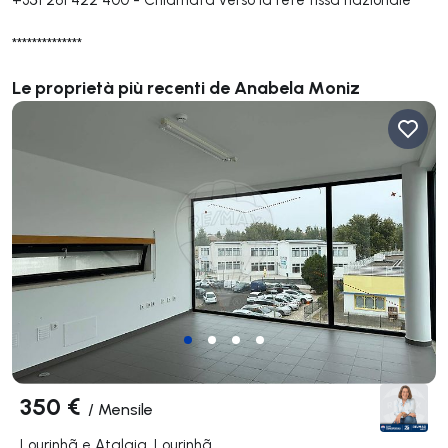
**************
Le proprietà più recenti de Anabela Moniz
350 €
/
Mensile
Lourinhã e Atalaia, Lourinhã