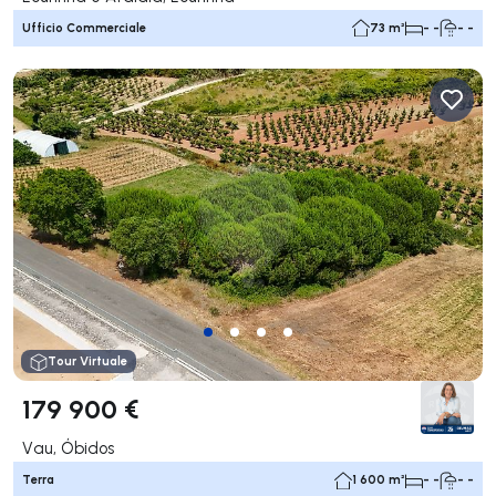
Ufficio Commerciale
73 m²
- -
- -
Tour Virtuale
179 900 €
Vau, Óbidos
Terra
1 600 m²
- -
- -