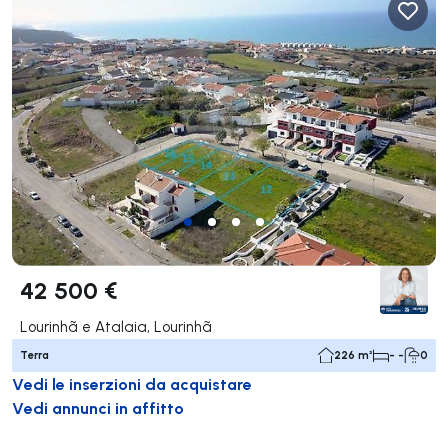
42 500 €
Lourinhã e Atalaia, Lourinhã
Terra
226 m²
- -
0
Vedi le inserzioni da acquistare
Vedi annunci in affitto