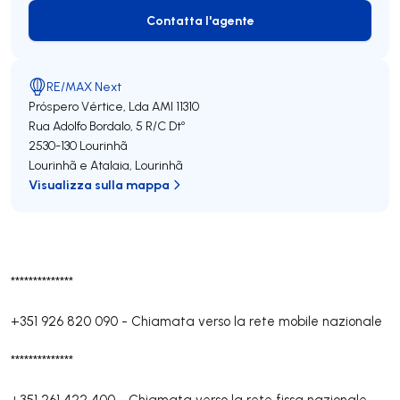
Contatta l'agente
Contatta l'agente
RE/MAX Next
Próspero Vértice, Lda
AMI 11310
Rua Adolfo Bordalo, 5 R/C Dtº
2530-130
Lourinhã
Lourinhã e Atalaia
,
Lourinhã
Visualizza sulla mappa
**************
+351 926 820 090
-
Chiamata verso la rete mobile nazionale
**************
+351 261 422 400
-
Chiamata verso la rete fissa nazionale