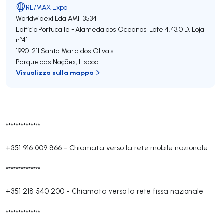
RE/MAX Expo
Worldwidexl Lda
AMI 13534
Edifício Portucalle - Alameda dos Oceanos, Lote 4.43.01D, Loja
nº41
1990-211
Santa Maria dos Olivais
Parque das Nações
,
Lisboa
Visualizza sulla mappa
**************
+351 916 009 866
-
Chiamata verso la rete mobile nazionale
**************
+351 218 540 200
-
Chiamata verso la rete fissa nazionale
**************