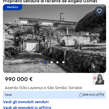
Proprietà vendute di recente de Ângela Gomes
Venduto
990 000 €
Azeitão (São Lourenço e São Simão), Setúbal
Casa
200 m²
7
3
Vedi gli immobili venduti
Vedi gli immobili in affitto