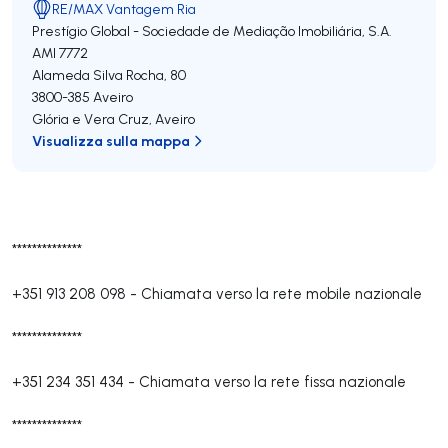
RE/MAX Vantagem Ria
Prestígio Global - Sociedade de Mediação Imobiliária, S.A.
AMI 7772
Alameda Silva Rocha, 80
3800-385
Aveiro
Glória e Vera Cruz
,
Aveiro
Visualizza sulla mappa
**************
+351 913 208 098
-
Chiamata verso la rete mobile nazionale
**************
+351 234 351 434
-
Chiamata verso la rete fissa nazionale
**************