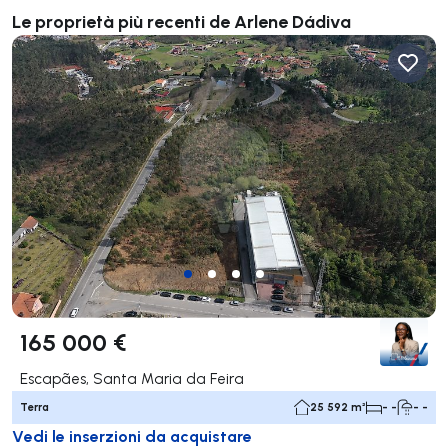
Le proprietà più recenti de Arlene Dádiva
165 000 €
Escapães, Santa Maria da Feira
Terra
25 592 m²
- -
- -
Vedi le inserzioni da acquistare