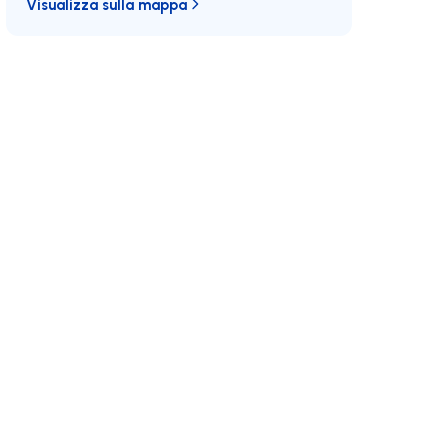
Visualizza sulla mappa
E/MAX
Unisciti a noi
Sviluppi