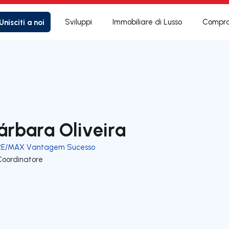
Unisciti a noi
Sviluppi
Immobiliare di Lusso
Compra
árbara Oliveira
RE/MAX Vantagem Sucesso
Coordinatore