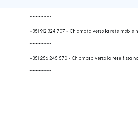
**************
+351 912 324 707
-
Chiamata verso la rete mobile 
**************
+351 256 245 570
-
Chiamata verso la rete fissa n
**************