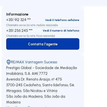
Informazione
+351 912 324 ***
Vedi il telefono cellulare
Chiamata verso la rete mobile nazionale
+351 256 245 ***
Vedi il numero di telefono
Chiamata verso la rete fissa nazionale
Contatta l'agente
Contatta l'agente
RE/MAX Vantagem Sucesso
Prestígio Global - Sociedade de Mediação
Imobiliária, S.A.
AMI 7772
Avenida Dr. Renato Araújo, nº 475
3700-245
Cedofeita, Santo Ildefonso, Sé,
Miragaia, São Nicolau e Vitória
São João da Madeira
,
São João da
Madeira