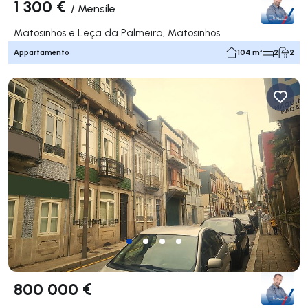
1 300 €
/
Mensile
Matosinhos e Leça da Palmeira, Matosinhos
Appartamento
104 m²
2
2
800 000 €