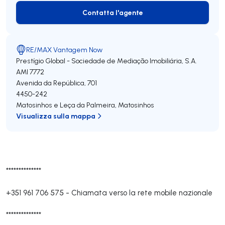
Contatta l'agente
Contatta l'agente
RE/MAX Vantagem Now
Prestígio Global - Sociedade de Mediação Imobiliária, S.A.
AMI 7772
Avenida da República, 701
4450-242
Matosinhos e Leça da Palmeira
,
Matosinhos
Visualizza sulla mappa
**************
+351 961 706 575
-
Chiamata verso la rete mobile nazionale
**************