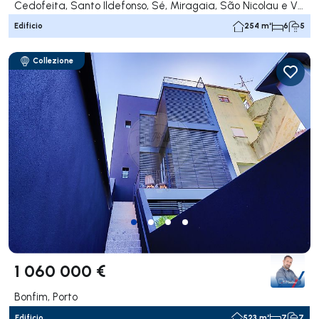
Cedofeita, Santo Ildefonso, Sé, Miragaia, São Nicolau e Vitória, Porto
Edificio
254 m²
6
5
Collezione
1 060 000 €
Bonfim, Porto
Edificio
523 m²
7
7