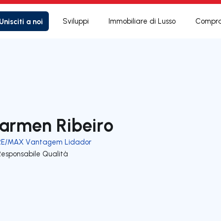
Unisciti a noi
Sviluppi
Immobiliare di Lusso
Compra
armen Ribeiro
RE/MAX Vantagem Lidador
Responsabile Qualità