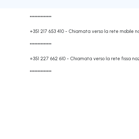
**************
+351 217 653 410
-
Chiamata verso la rete mobile n
**************
+351 227 662 610
-
Chiamata verso la rete fissa na
**************