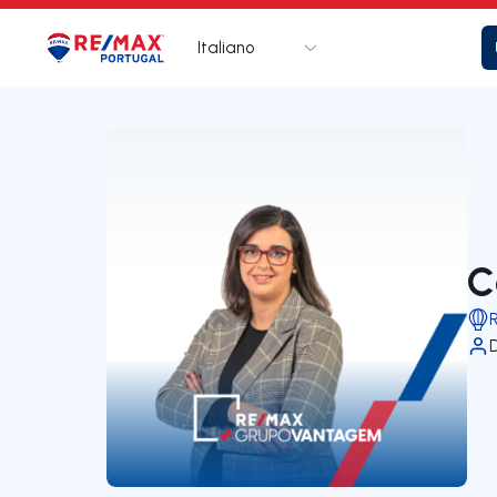
Italiano
Logo
Vai alla homepage
C
D