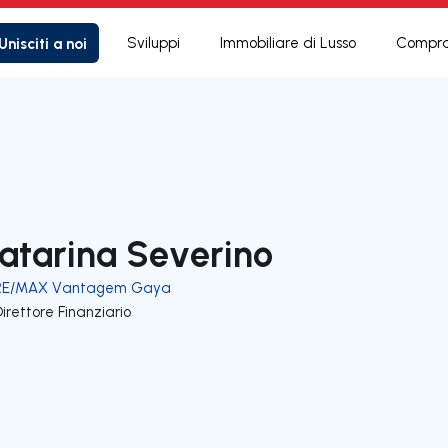
Unisciti a noi
Sviluppi
Immobiliare di Lusso
Compra
atarina Severino
RE/MAX Vantagem Gaya
irettore Finanziario