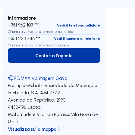
Informazione
+351 962 103 ***
Vedi il telefono cellulare
Chiamata verso la rete mobile nazionale
+351 223 746 ***
Vedi il numero di telefono
Chiamata verso la rete fissa nazionale
Contatta l'agente
Contatta l'agente
RE/MAX Vantagem Gaya
Prestígio Global - Sociedade de Mediação
Imobiliária, S.A.
AMI 7772
Avenida da República, 2190
4430-196
Lisboa
Mafamude e Vilar do Paraíso
,
Vila Nova de
Gaia
Visualizza sulla mappa