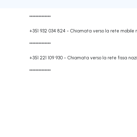
**************
+351 932 034 824
-
Chiamata verso la rete mobile 
**************
+351 221 109 930
-
Chiamata verso la rete fissa naz
**************