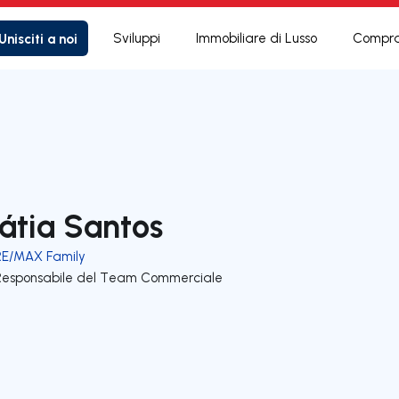
Unisciti a noi
Sviluppi
Immobiliare di Lusso
Compra
átia Santos
RE/MAX Family
Responsabile del Team Commerciale