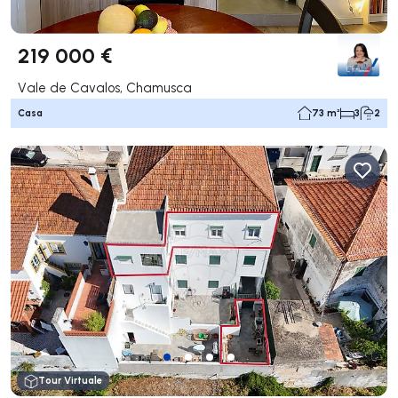
219 000 €
Vale de Cavalos, Chamusca
Casa
73 m²
3
2
Tour Virtuale