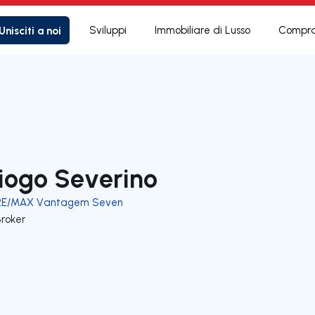
Unisciti a noi
Sviluppi
Immobiliare di Lusso
Compra
iogo Severino
RE/MAX Vantagem Seven
Broker