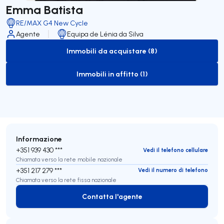
Emma Batista
RE/MAX G4 New Cycle
Agente
Equipa de Lénia da Silva
Immobili da acquistare (8)
to-buy-listing
Immobili in affitto (1)
to-rent-listing
Informazione
+351 939 430 ***
Vedi il telefono cellulare
Chiamata verso la rete mobile nazionale
+351 217 279 ***
Vedi il numero di telefono
Chiamata verso la rete fissa nazionale
Contatta l'agente
Contatta l'agente