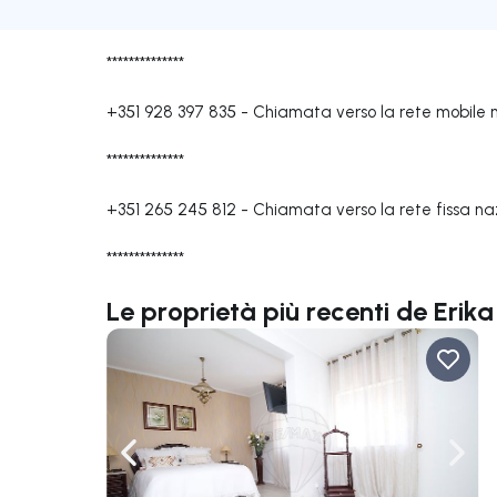
**************
+351 928 397 835
-
Chiamata verso la rete mobile 
**************
+351 265 245 812
-
Chiamata verso la rete fissa na
**************
Le proprietà più recenti de Erik
Naviga a sinistra
Navi