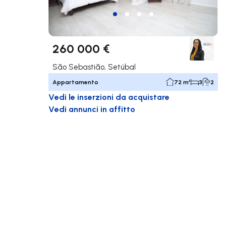
260 000 €
São Sebastião, Setúbal
Appartamento
72 m²
3
2
Vedi le inserzioni da acquistare
Vedi annunci in affitto