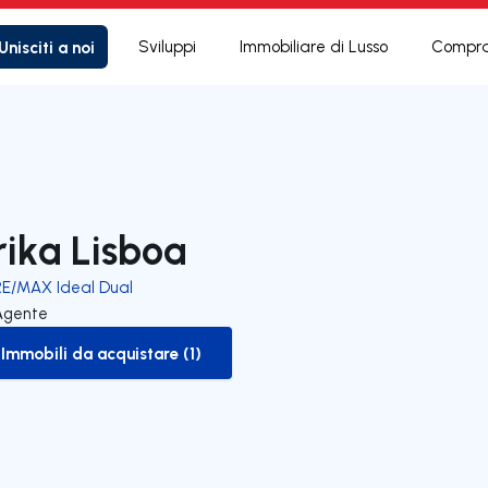
Unisciti a noi
Sviluppi
Immobiliare di Lusso
Compra
rika Lisboa
RE/MAX Ideal Dual
Agente
Immobili da acquistare (1)
to-buy-listing