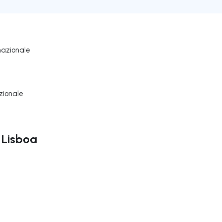
nazionale
zionale
a Lisboa
ga a destra