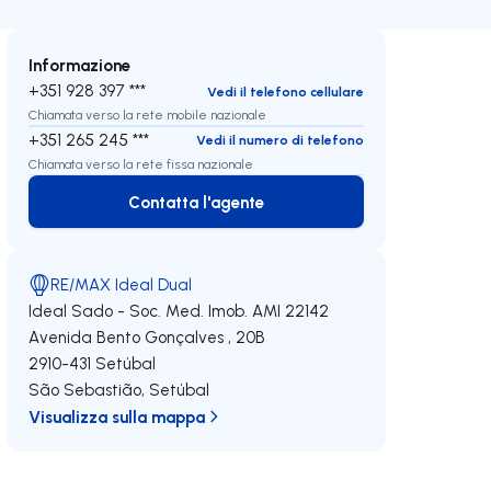
Informazione
+351 928 397 ***
Vedi il telefono cellulare
Chiamata verso la rete mobile nazionale
+351 265 245 ***
Vedi il numero di telefono
Chiamata verso la rete fissa nazionale
Contatta l'agente
Contatta l'agente
RE/MAX Ideal Dual
Ideal Sado - Soc. Med. Imob.
AMI 22142
Avenida Bento Gonçalves , 20B
2910-431
Setúbal
São Sebastião
,
Setúbal
Visualizza sulla mappa