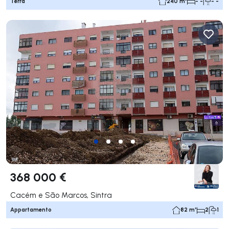
Terra
240 m²
- -
- -
368 000 €
Cacém e São Marcos, Sintra
Appartamento
82 m²
2
1