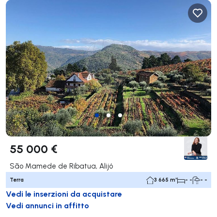
55 000 €
São Mamede de Ribatua, Alijó
Terra
3 665 m²
- -
- -
Vedi le inserzioni da acquistare
Vedi annunci in affitto