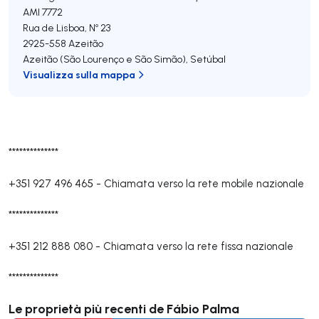
AMI 7772
Rua de Lisboa, Nº 23
2925-558
Azeitão
Azeitão (São Lourenço e São Simão)
,
Setúbal
Visualizza sulla mappa
**************
+351 927 496 465
-
Chiamata verso la rete mobile nazionale
**************
+351 212 888 080
-
Chiamata verso la rete fissa nazionale
**************
Le proprietà più recenti de Fábio Palma