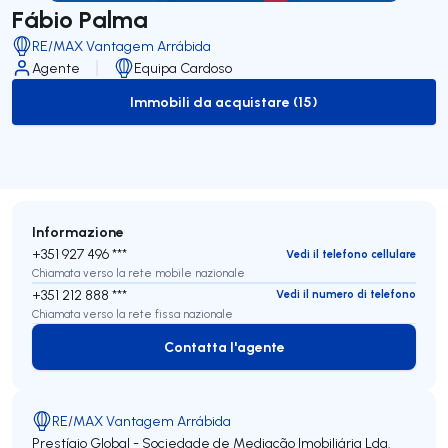
Fábio Palma
RE/MAX Vantagem Arrábida
Agente
Equipa Cardoso
Immobili da acquistare (15)
to-buy-listing
Informazione
+351 927 496 ***
Vedi il telefono cellulare
Chiamata verso la rete mobile nazionale
+351 212 888 ***
Vedi il numero di telefono
Chiamata verso la rete fissa nazionale
Contatta l'agente
Contatta l'agente
RE/MAX Vantagem Arrábida
Prestígio Global - Sociedade de Mediação Imobiliária Lda.