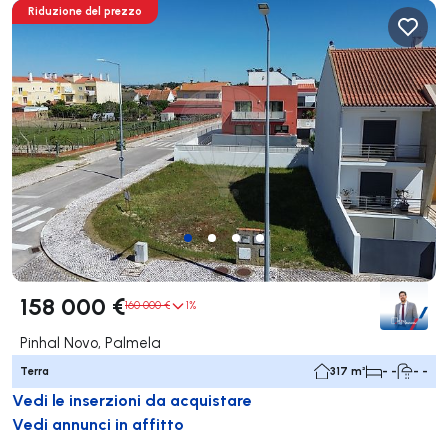
Riduzione del prezzo
158 000 €
160 000 €
1%
Pinhal Novo, Palmela
Terra
317 m²
- -
- -
Vedi le inserzioni da acquistare
Vedi annunci in affitto