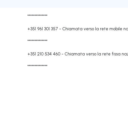
**************
+351 961 301 357
-
Chiamata verso la rete mobile n
**************
+351 210 534 460
-
Chiamata verso la rete fissa na
**************