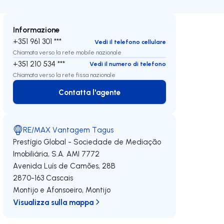
Informazione
+351 961 301 ***
Vedi il telefono cellulare
Chiamata verso la rete mobile nazionale
+351 210 534 ***
Vedi il numero di telefono
Chiamata verso la rete fissa nazionale
Contatta l'agente
Contatta l'agente
RE/MAX Vantagem Tagus
Prestígio Global - Sociedade de Mediação
Imobiliária, S.A.
AMI 7772
Avenida Luís de Camões, 28B
2870-163
Cascais
Montijo e Afonsoeiro
,
Montijo
Visualizza sulla mappa