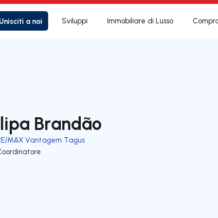
Unisciti a noi
Sviluppi
Immobiliare di Lusso
Compra
ilipa Brandão
RE/MAX Vantagem Tagus
Coordinatore