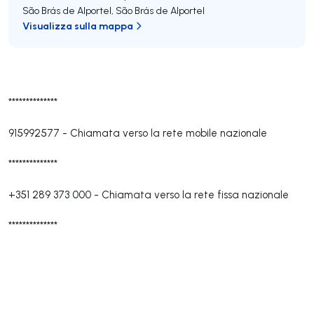
São Brás de Alportel
,
São Brás de Alportel
Visualizza sulla mappa
**************
915992577
-
Chiamata verso la rete mobile nazionale
**************
+351 289 373 000
-
Chiamata verso la rete fissa nazionale
**************