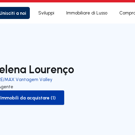
Unisciti a noi
Sviluppi
Immobiliare di Lusso
Compra
elena Lourenço
RE/MAX Vantagem Valley
Agente
Immobili da acquistare (1)
to-buy-listing