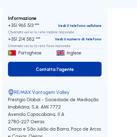
Informazione
+351 965 513 ***
Vedi il telefono cellulare
Chiamata verso la rete mobile nazionale
+351 214 582 ***
Vedi il numero di telefono
Chiamata verso la rete fissa nazionale
Portoghese
Inglese
Contatta l'agente
Contatta l'agente
RE/MAX Vantagem Valley
Prestígio Global - Sociedade de Mediação
Imobiliária, S.A.
AMI 7772
Avenida Copacabana, 11 A
2780-227
Oeiras
Oeiras e São Julião da Barra, Paço de Arcos
e Caxias
,
Oeiras