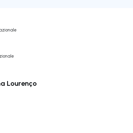
azionale
zionale
ena Lourenço
ga a destra