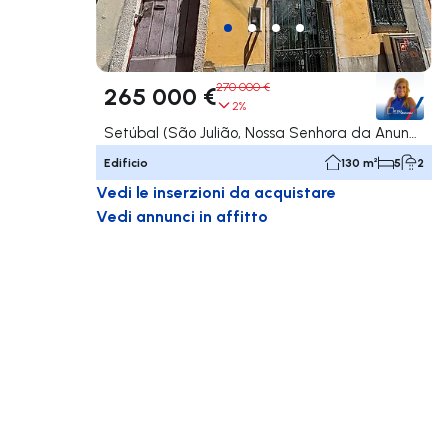
270 000 €
265 000 €
2%
Setúbal (São Julião, Nossa Senhora da Anunciada e Santa Maria da Graça), Setúbal
Edificio
130 m²
5
2
Vedi le inserzioni da acquistare
Vedi annunci in affitto