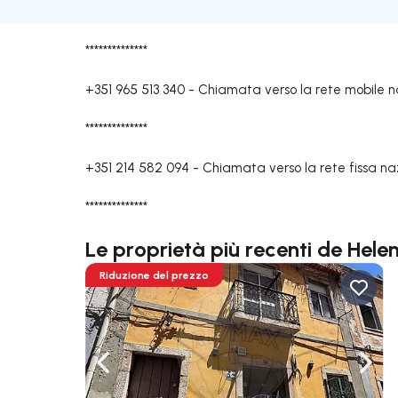
**************
+351 965 513 340
-
Chiamata verso la rete mobile n
**************
+351 214 582 094
-
Chiamata verso la rete fissa na
**************
Le proprietà più recenti de Hel
Riduzione del prezzo
Naviga a sinistra
Navi