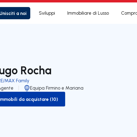
Unisciti a noi
Sviluppi
Immobiliare di Lusso
Compra
ugo Rocha
RE/MAX Family
Agente
Equipa Firmino e Mariana
Immobili da acquistare (10)
to-buy-listing