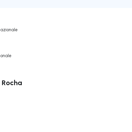
nazionale
ionale
o Rocha
ga a destra