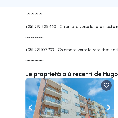
**************
+351 939 535 460
-
Chiamata verso la rete mobile 
**************
+351 221 109 930
-
Chiamata verso la rete fissa naz
**************
Le proprietà più recenti de Hug
Naviga a sinistra
Navi