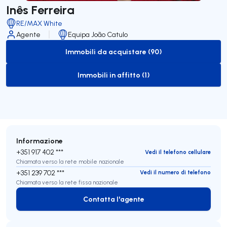
Inês Ferreira
RE/MAX White
Agente
Equipa João Catulo
Immobili da acquistare (90)
to-buy-listing
Immobili in affitto (1)
to-rent-listing
Informazione
+351 917 402 ***
Vedi il telefono cellulare
Chiamata verso la rete mobile nazionale
+351 239 702 ***
Vedi il numero di telefono
Chiamata verso la rete fissa nazionale
Contatta l'agente
Contatta l'agente