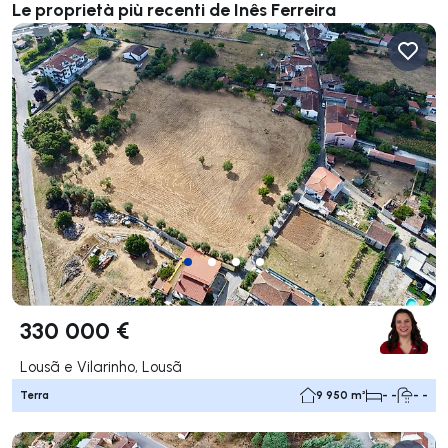
Le proprietà più recenti de Inês Ferreira
330 000 €
Lousã e Vilarinho, Lousã
Terra
9 950 m²
- -
- -