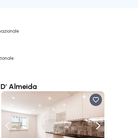
nazionale
zionale
 D' Almeida
ga a destra
Naviga a sinistra
Naviga a destra