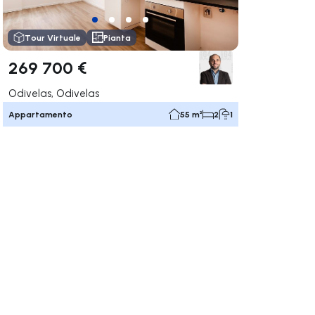
Tour Virtuale
Pianta
269 700 €
Odivelas, Odivelas
Appartamento
55 m²
2
1