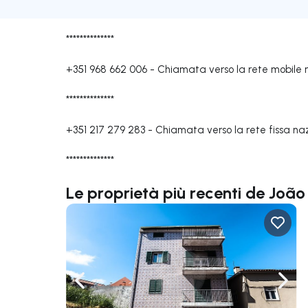
**************
+351 968 662 006
-
Chiamata verso la rete mobile 
**************
+351 217 279 283
-
Chiamata verso la rete fissa na
**************
Le proprietà più recenti de João
Naviga a sinistra
Navi