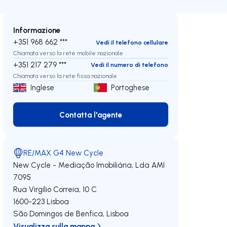
Informazione
+351 968 662 ***
Vedi il telefono cellulare
Chiamata verso la rete mobile nazionale
+351 217 279 ***
Vedi il numero di telefono
Chiamata verso la rete fissa nazionale
Inglese
Portoghese
Contatta l'agente
Contatta l'agente
RE/MAX G4 New Cycle
New Cycle - Mediação Imobiliária, Lda
AMI
7095
Rua Virgílio Correia, 10 C
1600-223
Lisboa
São Domingos de Benfica
,
Lisboa
Visualizza sulla mappa