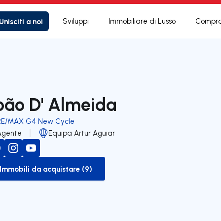
Unisciti a noi
Sviluppi
Immobiliare di Lusso
Compra
oão D' Almeida
RE/MAX G4 New Cycle
Agente
Equipa Artur Aguiar
Immobili da acquistare (9)
to-buy-listing